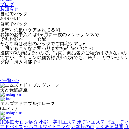
ブログ
お知らせ
自宅でパック
2019.04.14
自宅でパック
ボディの集中ケアされてる間、
お顔のお手入れは3ヶ月に一度のメンテナンスで。
でもお顔が・・・心配
そんな時は秘密のパックでご自宅ケア◡̈♥︎
一回でもこんなに変わります٩(๑❛ᴗ❛๑)۶ ﾔｯﾀ～!
投稿NGの商品ですので、写真、商品名のご紹介はできないの
ですが、当サロンの顧客様以外の方でも、来店、カウンセリン
グ後、購入可能です。
<
一覧へ
>
美と覚醒講座
エムズアドアブルグレース
(エステ)
HOME
サロン紹介
小顔・美肌エステ
ボディエステ
ビューティ
アドバイス
セルフホワイトニング
お客様の声
よくある質問
商