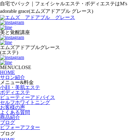
自宅でパック｜フェイシャルエステ・ボディエステはM's
adorable grace(エムズアドアブル グレース)
美と覚醒講座
エムズアドアブルグレース
(エステ)
MENUCLOSE
HOME
サロン紹介
メニュー&料金
小顔・美肌エステ
ボディエステ
ビューティーアドバイス
セルフホワイトニング
お客様の声
よくある質問
商品紹介
ブログ
ビフォーアフター
ブログ
HOME