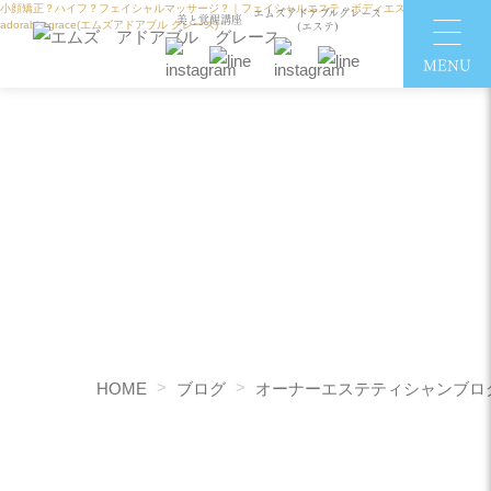
小顔矯正？ハイフ？フェイシャルマッサージ？｜フェイシャルエステ・ボディエステはM's
エムズアドアブルグレース
美と覚醒講座
(エステ)
adorable grace(エムズアドアブル グレース)
HOME
ブログ
オーナーエステティシャンブロ