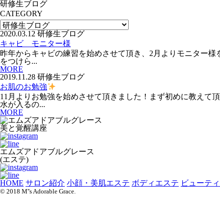
研修生ブログ
CATEGORY
2020.03.12
研修生ブログ
キャビ モニター様
昨年からキャビの練習を始めさせて頂き、 2月よりモニター
をつけら...
MORE
2019.11.28
研修生ブログ
お肌のお勉強
11月よりお勉強を始めさせて頂きました！まず初めに教えて
水が入るの...
MORE
美と覚醒講座
エムズアドアブルグレース
(エステ)
HOME
サロン紹介
小顔・美肌エステ
ボディエステ
ビューティ
© 2018 M''s Adorable Grace.