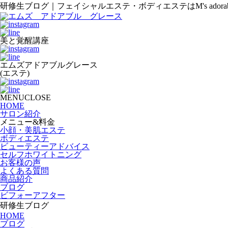
研修生ブログ｜フェイシャルエステ・ボディエステはM's adorable
美と覚醒講座
エムズアドアブルグレース
(エステ)
MENUCLOSE
HOME
サロン紹介
メニュー&料金
小顔・美肌エステ
ボディエステ
ビューティーアドバイス
セルフホワイトニング
お客様の声
よくある質問
商品紹介
ブログ
ビフォーアフター
研修生ブログ
HOME
ブログ