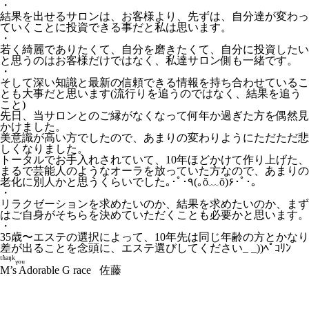
・
結果を出せるサロンは、お客様より、先ずは、自分達が変わっ
ていくことに投資できる事だと私は思います。
・
若く綺麗でありたくて、自分を磨きたくて、自分に投資したい
と思うのはお客様だけではなく、私達サロン側も一緒です。
・
そして深い知識と最新の信頼できる情報を持ち合わせているこ
とも大事だと思います(流行りを追うのではなく、結果を追う
こと)
先日、当サロンとのご縁がなくなって何年か過ぎた方を偶然見
かけました。
美意識が高い方でしたので、あまりの変わりようにただただ悲
しくなりました。
トータルでお手入れされていて、10年ほどかけて作り上げた、
まるで芸能人のようなオーラを放っていた方なので、あまりの
老化に別人かと思うくらいでした｡･ﾟ･٩(｡ŏ﹏ŏ)۶･ﾟ･｡
・
リラクゼーションを求めたいのか、結果を求めたいのか、まず
はご自身がそちらを決めていただくことも必要かと思います。
・
35歳〜エステの選択によって、10年先は同じ年齢の方とかなり
差が出ることを念頭に、エステ選びしてください_ _))ﾍﾟｺﾘﾝ
ᵗʱᵃᵑᵏᵧₒᵤ
M’s Adorable G race 佐藤