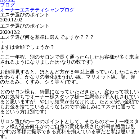
ブログ
オーナーエステティシャンブログ
エステ選びのポイント
2020.12.02
エステ選びのポイント
2020/12/2
エステ選び何を基準に選んでますか？？？
・
まずは金額でしょうか？
・
ここ一年程、別のサロンで長く通ったらしたお客様が多く来店
されるようになりました(かなりの数です)
・
お顔拝見すると、ほとんど方が５年以上通っていらしたにもか
かわらず、かなりの老化(ほうれい線、マリオット線、顎、頬
のたるみ、くすみ、シミ等々)です。
・
どのサロン様も、綺麗になっていただきたい、変わって欲しい
のお気持ちでオーナー様スタッフ様一生懸命お手入れされてい
ると思いますが、やはり結果が出なければ、たとえ安い金額で
もお金を捨てているようなものです(楽しみにエステに通って
るという方は別です)
・
サロン選びの一つのポイントとして、そちらのオーナー様スタ
ッフ様が過去何年かのご自身の変化を残され(外科的処置は別
です)お客様に提示できる資料を揃えている事だと私は思いま
す。