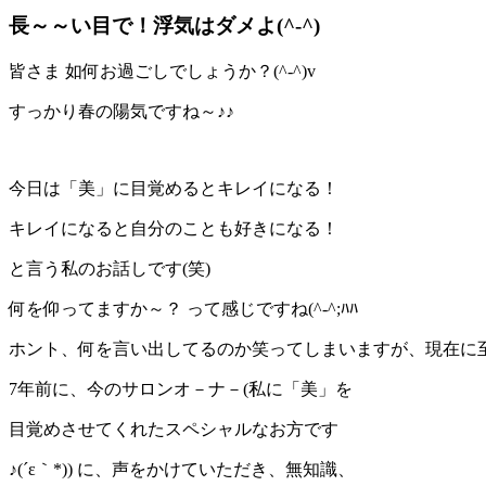
長～～い目で！浮気はダメよ(^-^)
皆さま 如何お過ごしでしょうか？(^-^)v
すっかり春の陽気ですね～♪♪
今日は「美」に目覚めるとキレイになる！
キレイになると自分のことも好きになる！
と言う私のお話しです(笑)
何を仰ってますか～？ って感じですね(^-^;ﾊﾊ
ホント、何を言い出してるのか笑ってしまいますが、現在に至る
7年前に、今のサロンオ－ナ－(私に「美」を
目覚めさせてくれたスペシャルなお方です
♪(´ε｀*)) に、声をかけていただき、無知識、