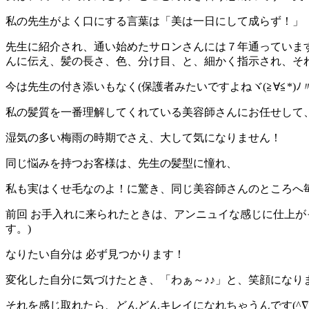
私の先生がよく口にする言葉は「美は一日にして成らず！」
先生に紹介され、通い始めたサロンさんには７年通っていま
んに伝え、髪の長さ、色、分け目、と、細かく指示され、それ
今は先生の付き添いもなく(保護者みたいですよねヾ(≧∀≦*)ﾉ〃
私の髪質を一番理解してくれている美容師さんにお任せして、今
湿気の多い梅雨の時期でさえ、大して気になりません！
同じ悩みを持つお客様は、先生の髪型に憧れ、
私も実はくせ毛なのよ！に驚き、同じ美容師さんのところへ
前回 お手入れに来られたときは、アンニュイな感じに仕上が
す。)
なりたい自分は 必ず見つかります！
変化した自分に気づけたとき、「わぁ～♪♪」と、笑顔になります
それを感じ取れたら、どんどんキレイになれちゃうんです(^∇^