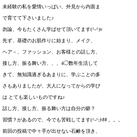
未経験の私を愛情いっぱい、外見から内面ま
で育てて下さいました♪
勿論、今もたくさん学ばせて頂いてます(^-^)v
先ず、基礎のお肌作りに始まり、メイク、
ヘア－、ファッション、お客様との話し方、
接し方、振る舞い方、、、4◯数年生活して
きて、無知識過ぎるあまりに、学ぶことの多
さもありましたが、大人になってからの学び
は とても楽しいものですね♪
話し方、接し方、振る舞い方は自分の癖？
習慣？があるので、今でも苦戦してます(^-^;ﾄﾎﾎ 。。。
前回の投稿で中々手が出せない石鹸を頂き、