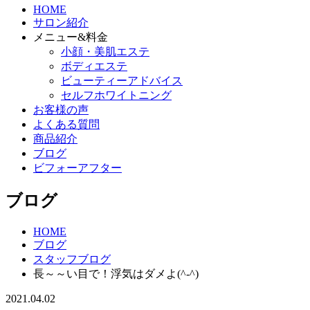
HOME
サロン紹介
メニュー&料金
小顔・美肌エステ
ボディエステ
ビューティーアドバイス
セルフホワイトニング
お客様の声
よくある質問
商品紹介
ブログ
ビフォーアフター
ブログ
HOME
ブログ
スタッフブログ
長～～い目で！浮気はダメよ(^-^)
2021.04.02