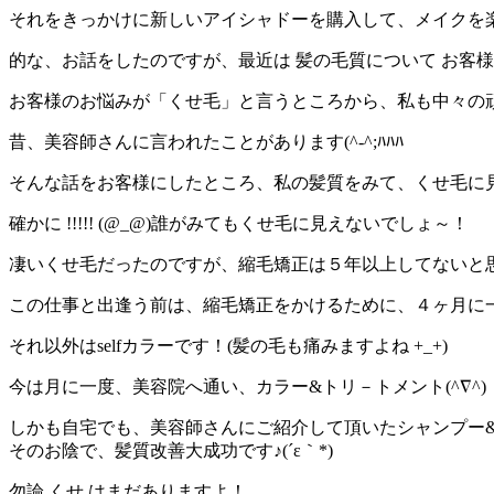
それをきっかけに新しいアイシャドーを購入して、メイクを
的な、お話をしたのですが、最近は 髪の毛質について お客様
お客様のお悩みが「くせ毛」と言うところから、私も中々の
昔、美容師さんに言われたことがあります(^-^;ﾊﾊﾊ
そんな話をお客様にしたところ、私の髪質をみて、くせ毛に
確かに !!!!! (@_@)誰がみてもくせ毛に見えないでしょ～！
凄いくせ毛だったのですが、縮毛矯正は５年以上してないと
この仕事と出逢う前は、縮毛矯正をかけるために、４ヶ月に
それ以外はselfカラーです！(髪の毛も痛みますよね +_+)
今は月に一度、美容院へ通い、カラー&トリ－トメント(^∇^)
しかも自宅でも、美容師さんにご紹介して頂いたシャンプー
そのお陰で、髪質改善大成功です♪(´ε｀*)
勿論 くせ はまだありますよ！