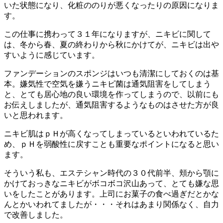
いた状態になり、化粧ののりが悪くなったりの原因になりま
す。
この仕事に携わって３１年になりますが、ニキビに関して
は、冬から春、夏の終わりから秋にかけてが、ニキビは出や
すいように感じています。
ファンデーションのスポンジはいつも清潔にしておくのは基
本。嫌気性で空気を嫌うニキビ菌は通気阻害をしてしまう
と、とても居心地の良い環境を作ってしまうので、以前にも
お伝えしましたが、通気阻害するようなものはさせた方が良
いと思われます。
ニキビ肌はｐＨが高くなってしまっているといわれているた
め、ｐＨを弱酸性に戻すことも重要なポイントになると思い
ます。
そういう私も、エステシャン時代の３０代前半、頬から顎に
かけておっきなニキビがボコボコ沢山あって、とても嫌な思
いをしたことがあります。上司にお菓子の食べ過ぎだとかな
んとかいわれてましたが・・・それはあまり関係なく、自力
で改善しました。