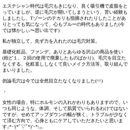
エステシャン時代は毛穴もきになり、良く吸引機で皮脂をと
っていましが、逆に毛穴が開いてしまうという、苦い経験も
しましたし、Tゾーンのテカリも指摘されたりしたことがあ
りとっても気になって、心もブルーの時代もありました(今
では懐かしぃ〜思い出です)
私が独立して、先ず力を入れたのは毛穴対策。
基礎化粧品、ファンデ、ありとあらゆる沢山の商品を使い
(殆ど１、２回の使用で廃棄したものばかり)、毛穴を目立た
なくする、化粧直ししなくて良いメイク方法等、取り組んで
まいりました。
勿論毛穴は今では全然目立たなくなりました(^^)
・
女性の場合、特にホルモンの入れかわりもありますので、い
つも同じような、体調、そして肌質でいられるわけではない
ですが、せめてアップダウンの幅が狭く、トラブルが少なく
て済む方向で、心身ともにケアしていただきたいと思いま
す.:*･'(*ﾟ▽ﾟ*)’･*:.｡.