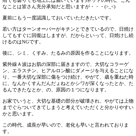
雨でも曇りでも地上には届いています)ネットの時代、こん
なことは皆さん充分承知だと思いますが・・・(>_<)
夏前にもう一度認識しておいていただきたいです。
若い方はターンオーバーがキチンとできているので、日焼け
してもすぐに回復はしますが、だからといって、日焼けし続
けるのはNGです。
後に、シミ、くすみ、たるみの原因を作ることになります。
紫外線Ａ波はお肌の深部に届きますので、大切なコラーゲ
ン、エラスチン、ヒアルロン酸にダメージを与えることにな
り、一番大切な深部に傷をつけ続け、やがて、歳を重ねた時
に、なんかくすんだんだょねとかシワが深くなったとか、た
るんできたなとか、の、原因の１つになります。
お家でいうと、大切な基礎の部分が破壊され、やがては上物
までぐらついてきてしまうと考えていただくと分かりやすい
かと思います。
この時代、成長が早いので、老化も早いと言われておりま
す。